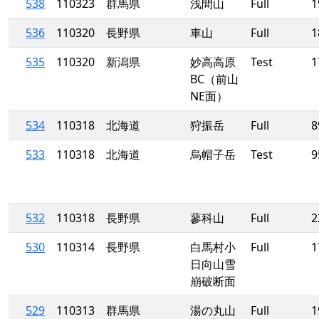
538
110323
群馬県
浅間山
Full
1
536
110320
長野県
車山
Full
1
535
110320
新潟県
妙高高原
Test
1
BC（前山
NE面）
534
110318
北海道
狩振岳
Full
8
533
110318
北海道
烏帽子岳
Test
9
532
110318
長野県
蓼科山
Full
2
530
110314
長野県
白馬村小
Full
1
日向山雪
崩破断面
529
110313
群馬県
湯の丸山
Full
1