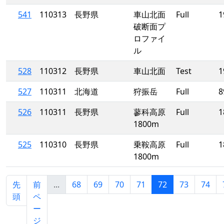
541
110313
長野県
車山北面
Full
1
破断面プ
ロファイ
ル
528
110312
長野県
車山北面
Test
1
527
110311
北海道
狩振岳
Full
8
526
110311
長野県
蓼科高原
Full
1
1800m
525
110310
長野県
乗鞍高原
Full
1
1800m
先
前
...
68
69
70
71
72
73
74
頭
ペ
ー
ジ