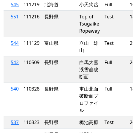
545
111219
北海道
小天狗岳
Full
1
551
111216
長野県
Top of
Test
1
Tsugaike
Ropeway
544
111129
富山県
立山 雄
Test
2
山
542
110509
長野県
白馬大雪
Full
2
渓雪崩破
断面
540
110328
長野県
車山北面
Full
1
破断面プ
ロファイ
ル
537
110323
長野県
栂池高原
Test
2