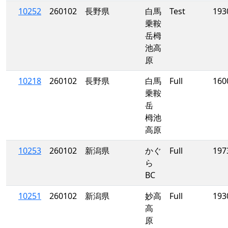
10252
260102
長野県
白馬
Test
193
乗鞍
岳栂
池高
原
10218
260102
長野県
白馬
Full
160
乗鞍
岳
栂池
高原
10253
260102
新潟県
かぐ
Full
197
ら
BC
10251
260102
新潟県
妙高
Full
193
高
原