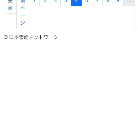
先
前
1
2
3
4
5
6
7
8
9
...
頭
ペ
ー
ジ
© 日本雪崩ネットワーク