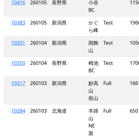
10416
260105
長野県
小谷
115
BC
10383
260105
新潟県
かぐ
Test
196
ら峰
10351
260104
新潟県
雨飾
Test
105
山
10350
260104
長野県
栂池
Test
170
BC
10317
260103
新潟県
妙高
Full
166
山
前山
10284
260103
北海道
羊蹄
Full
650
山
NE
面