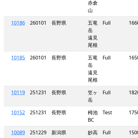
赤倉
山
10186
260101
長野県
五竜
Full
166
岳
遠見
尾根
10185
260101
長野県
五竜
Full
165
岳
遠見
尾根
10119
251231
長野県
笠ヶ
Full
182
岳
10152
251231
長野県
栂池
Test
175
BC
10089
251229
新潟県
妙高
Full
150