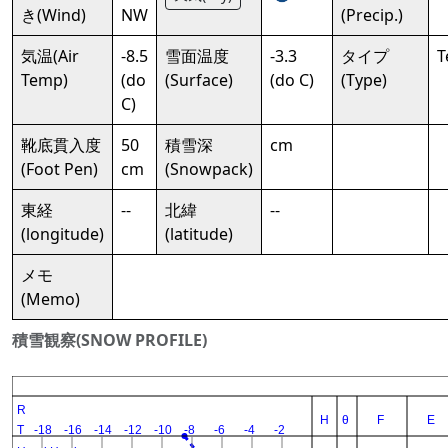
き(Wind)
NW
(Precip.)
気温(Air
-8.5
雪面温度
-3.3
タイプ
T
Temp)
(do
(Surface)
(do C)
(Type)
C)
靴底貫入度
50
積雪深
cm
(Foot Pen)
cm
(Snowpack)
東経
--
北緯
--
(longitude)
(latitude)
メモ
(Memo)
積雪観察(SNOW PROFILE)