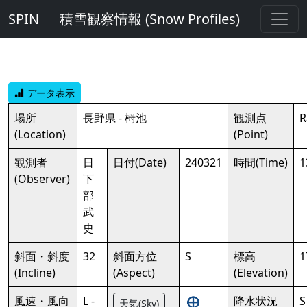
SPIN
積雪観察情報 (Snow Profiles)
データ表示
場所
長野県 - 栂池
観測点
R
(Location)
(Point)
観測者
日
日付(Date)
240321
時間(Time)
1
(Observer)
下
部
武
史
斜面・斜度
32
斜面方位
S
標高
1
(Incline)
(Aspect)
(Elevation)
風速・風向
L -
降水状況
S
天気(Sky)