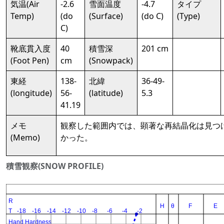
気温(Air
-2.6
雪面温度
-4.7
タイプ
Temp)
(do
(Surface)
(do C)
(Type)
C)
靴底貫入度
40
積雪深
201 cm
(Foot Pen)
cm
(Snowpack)
東経
138-
北緯
36-49-
(longitude)
56-
(latitude)
5.3
41.19
メモ
観察した範囲内では、顕著な再結晶化は見つ
(Memo)
かった。
積雪観察(SNOW PROFILE)