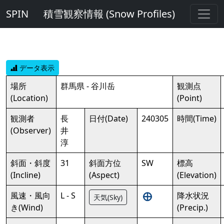
SPIN
積雪観察情報 (Snow Profiles)
データ表示
場所
群馬県 - 谷川岳
観測点
(Location)
(Point)
観測者
長
日付(Date)
240305
時間(Time)
(Observer)
井
淳
斜面・斜度
31
斜面方位
SW
標高
(Incline)
(Aspect)
(Elevation)
風速・風向
L - S
降水状況
天気(Sky)
き(Wind)
(Precip.)