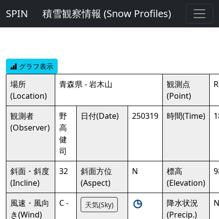
SPIN
積雪観察情報 (Snow Profiles)
グラフ表示
場所
青森県 - 岩木山
観測点
R
(Location)
(Point)
観測者
野
日付(Date)
250319
時間(Time)
1
(Observer)
高
健
司
斜面・斜度
32
斜面方位
N
標高
9
(Incline)
(Aspect)
(Elevation)
風速・風向
C -
降水状況
N
天気(Sky)
き(Wind)
(Precip.)