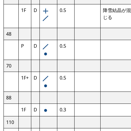
1F
D
0.5
降雪結晶が混
じる
48
P
D
0.5
70
1F+
D
0.5
88
1F
D
0.3
110