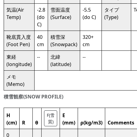
気温(Air
-2.8
雪面温度
-5.5
タイプ
T
Temp)
(do
(Surface)
(do C)
(Type)
C)
靴底貫入度
40
積雪深
320+
(Foot Pen)
cm
(Snowpack)
cm
東経
--
北緯
--
(longitude)
(latitude)
メモ
(Memo)
積雪観察(SNOW PROFILE)
H
E
F(雪
質)
(cm)
R
θ
(mm)
ρ(kg/m3)
Comments
0