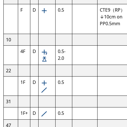
F
D
0.5
CTE9（RP）
↓10cm on
PP0.5mm
10
4F
D
0.5-
2.0
22
1F
D
0.5
31
1F+
D
0.5
47