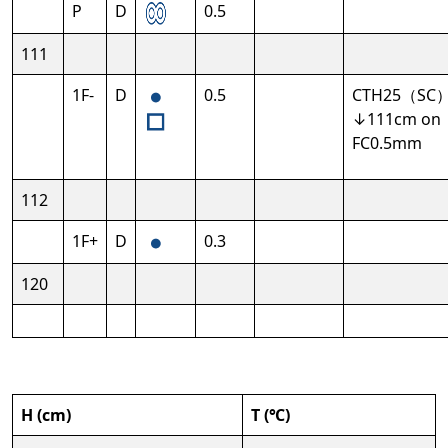
P
D
0.5
111
1F-
D
0.5
CTH25（SC
↓111cm on
FC0.5mm
112
1F+
D
0.3
120
H (cm)
T (℃)