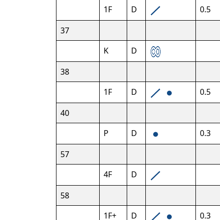
1F
D
0.5
37
K
D
38
1F
D
0.5
40
P
D
0.3
57
4F
D
58
1F+
D
0.3