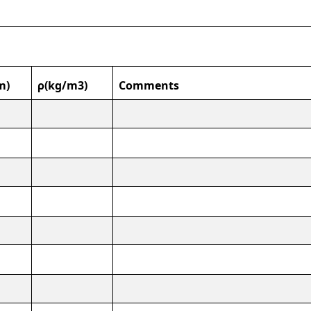
m)
ρ(kg/m3)
Comments