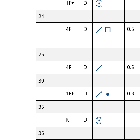
1F+
D
24
4F
D
0.5
25
4F
D
0.5
30
1F+
D
0.3
35
K
D
36