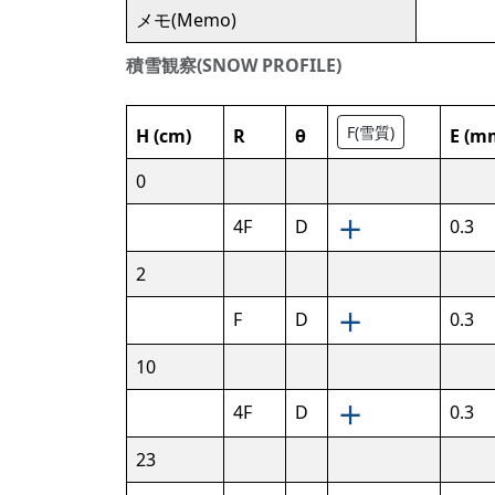
メモ(Memo)
積雪観察(SNOW PROFILE)
F(雪質)
H (cm)
R
θ
E (m
0
4F
D
0.3
2
F
D
0.3
10
4F
D
0.3
23