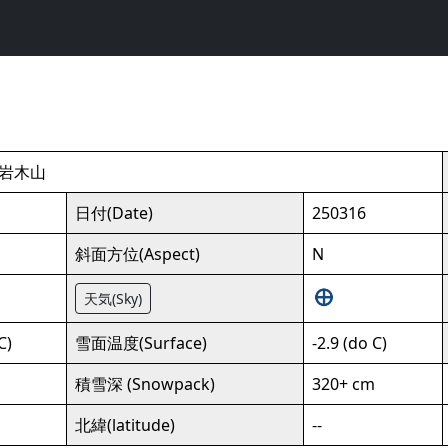
 岩木山
司
日付(Date)
250316
斜面方位(Aspect)
N
天気(Sky)
C)
雪面温度(Surface)
-2.9 (do C)
積雪深 (Snowpack)
320+ cm
北緯(latitude)
--