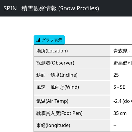
SPIN
積雪観察情報 (Snow Profiles)
グラフ表示
場所(Location)
青森県 -
観測者(Observer)
野高健
斜面・斜度(Incline)
25
風速・風向き(Wind)
S - SE
気温(Air Temp)
-2.4 (do 
靴底貫入度(Foot Pen)
35 cm
東経(longitude)
--