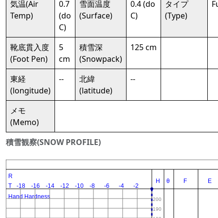
気温(Air
0.7
雪面温度
0.4 (do
タイプ
Fu
Temp)
(do
(Surface)
C)
(Type)
C)
靴底貫入度
5
積雪深
125 cm
(Foot Pen)
cm
(Snowpack)
東経
--
北緯
--
(longitude)
(latitude)
メモ
(Memo)
積雪観察(SNOW PROFILE)