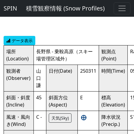
SPIN
積雪観察情報 (Snow Profiles)
データ表示
場所
長野県 - 乗鞍高原（スキー
観測点
R
(Location)
場管理区域外）
(Point)
観測者
山
日付(Date)
250311
時間(Time)
0
(Observer)
口
謙
斜面・斜度
45
斜面方位
E
標高
1
(Incline)
(Aspect)
(Elevation)
風速・風向
C -
降水状況
S
天気(Sky)
き(Wind)
(Precip.)