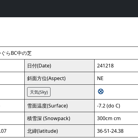
 かぐらBC中の芝
日付(Date)
241218
斜面方位(Aspect)
NE
天気(Sky)
)
雪面温度(Surface)
-7.2 (do C)
積雪深 (Snowpack)
300cm cm
.07
北緯(latitude)
36-51-24.38