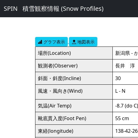
SPIN
積雪観察情報 (Snow Profiles)
グラフ表示
地図表示
場所(Location)
新潟県 -
観測者(Observer)
長井 淳
斜面・斜度(Incline)
30
風速・風向き(Wind)
L - N
気温(Air Temp)
-8.7 (do C
靴底貫入度(Foot Pen)
55 cm
東経(longitude)
138-42-26