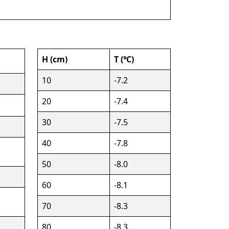
H (cm)
T (℃)
10
-7.2
20
-7.4
30
-7.5
40
-7.8
50
-8.0
60
-8.1
70
-8.3
80
-8.3