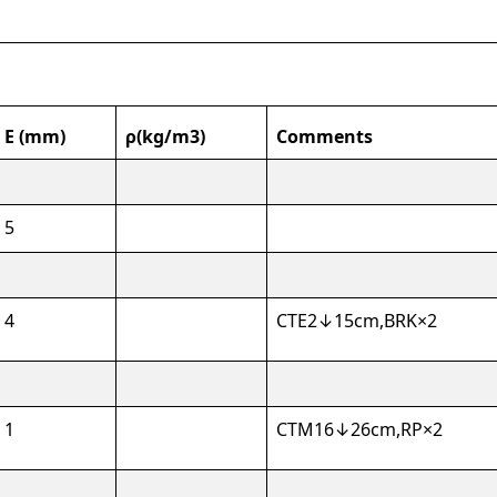
E (mm)
ρ(kg/m3)
Comments
5
4
CTE2↓15cm,BRK×2
1
CTM16↓26cm,RP×2