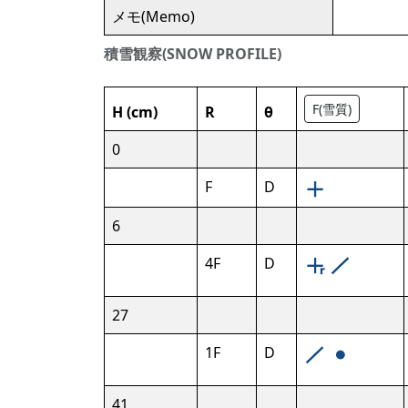
メモ(Memo)
積雪観察(SNOW PROFILE)
F(雪質)
H (cm)
R
θ
0
F
D
6
4F
D
27
1F
D
41