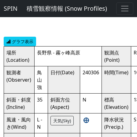
SPIN
積雪観察情報 (Snow Profiles)
グラフ表示
場所
長野県 - 霧ヶ峰高原
観測点
R
(Location)
(Point)
観測者
鳥
日付(Date)
240306
時間(Time)
1
(Observer)
山
強
斜面・斜度
35
斜面方位
N
標高
1
(Incline)
(Aspect)
(Elevation)
風速・風向
L -
降水状況
S
天気(Sky)
き(Wind)
N
(Precip.)