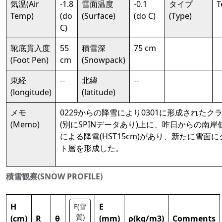
気温(Air
-1.8
雪面温度
-0.1
タイプ
T
Temp)
(do
(Surface)
(do C)
(Type)
C)
靴底貫入度
55
積雪深
75 cm
(Foot Pen)
cm
(Snowpack)
東経
--
北緯
--
(longitude)
(latitude)
メモ
0229からの降雪により0301に形成されたク
(Memo)
(別にSPINデータあり)上に、昨日からの南岸
による降雪(HST15cm)があり、新たに雪面
ト層を形成した。
積雪観察(SNOW PROFILE)
H
E
F(雪
質)
(cm)
R
θ
(mm)
ρ(kg/m3)
Comments