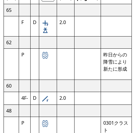
65
F
D
2.0
62
P
昨日からの
降雪により
新たに形成
60
4F-
D
2.0
48
P
0301クラス
ト