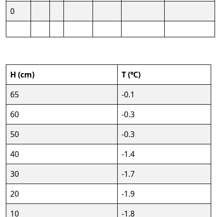
0
H (cm)
T (℃)
65
-0.1
60
-0.3
50
-0.3
40
-1.4
30
-1.7
20
-1.9
10
-1.8