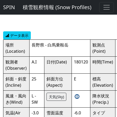
SPIN
積雪観察情報 (Snow Profiles)
データ表示
場所
長野県 - 白馬乗鞍岳
観測点
(Location)
(Point)
観測者
A.I
日付(Date)
180120
時間(Time)
(Observer)
斜面・斜度
25
斜面方位
E
標高
(Incline)
(Aspect)
(Elevation)
風速・風向
L -
降水状況
天気(Sky)
き(Wind)
SW
(Precip.)
気温(Air
-3.0
雪面温度
-6.0
タイプ