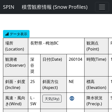
SPIN
積雪観察情報 (Snow Profiles)
データ表示
場所
長野県 - 栂池BC
観測点
(Location)
(Point)
観測者
深
日付(Date)
260104
時間(Time)
(Observer)
谷
奨
斜面・斜度
25
斜面方位
NE
標高
(Incline)
(Aspect)
(Elevation)
風速・風向
L -
降水状況
天気(Sky)
き(Wind)
SW
(Precip.)