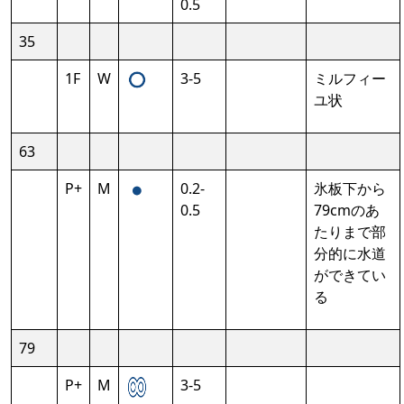
0.5
35
1F
W
3-5
ミルフィー
ユ状
63
P+
M
0.2-
氷板下から
0.5
79cmのあ
たりまで部
分的に水道
ができてい
る
79
P+
M
3-5