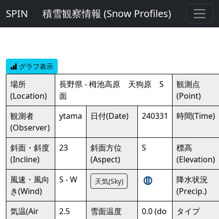
SPIN
積雪観察情報 (Snow Profiles)
グラフ表示
場所
長野県 - 栂池高原 天狗原 S
観測点
(Location)
面
(Point)
観測者
ytama
日付(Date)
240331
時間(Time)
(Observer)
斜面・斜度
23
斜面方位
S
標高
(Incline)
(Aspect)
(Elevation)
風速・風向
S - W
降水状況
天気(Sky)
き(Wind)
(Precip.)
気温(Air
2.5
雪面温度
0.0 (do
タイプ