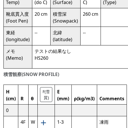
Temp)
(do C)
(Surface)
C)
(Type)
靴底貫入度
20 cm
積雪深
260 cm
(Foot Pen)
(Snowpack)
東経
--
北緯
--
(longitude)
(latitude)
メモ
テストの結果なし
(Memo)
HS260
積雪観察(SNOW PROFILE)
H
E
F(雪
質)
(cm)
R
θ
(mm)
ρ(kg/m3)
Comments
0
4F
W
1-3
凍雨