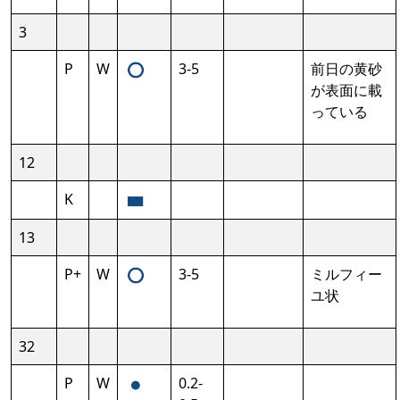
3
P
W
3-5
前日の黄砂
が表面に載
っている
12
K
13
P+
W
3-5
ミルフィー
ユ状
32
P
W
0.2-