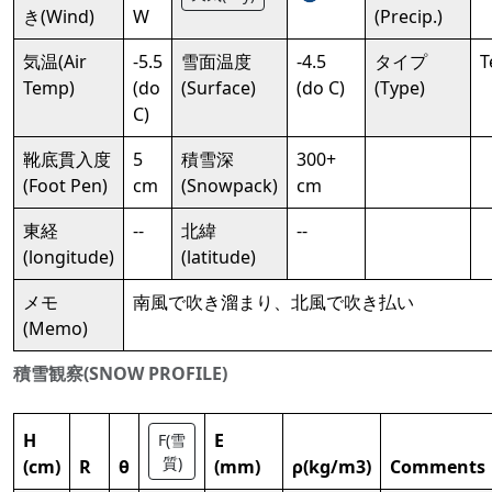
き(Wind)
W
(Precip.)
気温(Air
-5.5
雪面温度
-4.5
タイプ
T
Temp)
(do
(Surface)
(do C)
(Type)
C)
靴底貫入度
5
積雪深
300+
(Foot Pen)
cm
(Snowpack)
cm
東経
--
北緯
--
(longitude)
(latitude)
メモ
南風で吹き溜まり、北風で吹き払い
(Memo)
積雪観察(SNOW PROFILE)
H
E
F(雪
質)
(cm)
R
θ
(mm)
ρ(kg/m3)
Comments