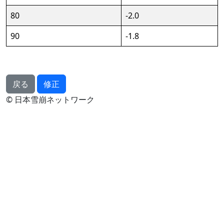
80
-2.0
90
-1.8
戻る
修正
© 日本雪崩ネットワーク