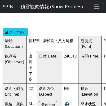
SPIN
積雪観察情報 (Snow Profiles)
グラフ表示
場所
長野県 - 唐松岳・八方尾根
観測点
R
(Location)
(Point)
観測者
出
日付(Date)
240319
時間(Time)
1
(Observer)
川
あ
ず
さ
斜面・斜度
22
斜面方位
NE
標高
1
(Incline)
(Aspect)
(Elevation)
風速・風向
M -
降水状況
N
天気(Sky)