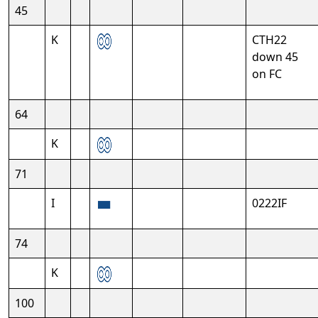
45
K
CTH22
down 45
on FC
64
K
71
I
0222IF
74
K
100