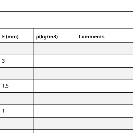
E (mm)
ρ(kg/m3)
Comments
3
1.5
1