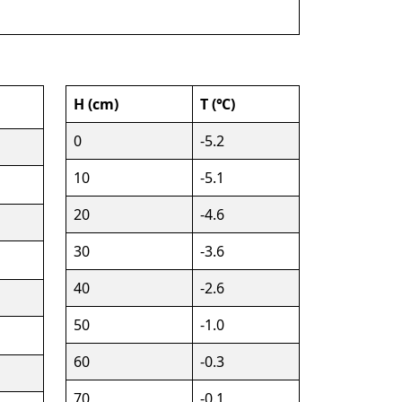
H (cm)
T (℃)
0
-5.2
10
-5.1
20
-4.6
30
-3.6
40
-2.6
50
-1.0
60
-0.3
70
-0.1