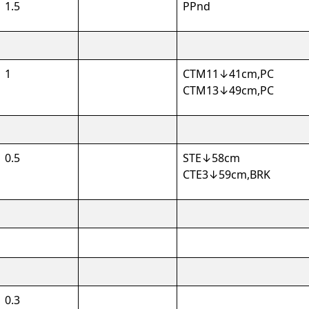
1.5
PPnd
1
CTM11↓41cm,PC
CTM13↓49cm,PC
0.5
STE↓58cm
CTE3↓59cm,BRK
0.3