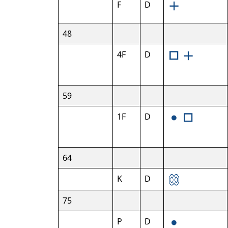
F
D
48
4F
D
59
1F
D
64
K
D
75
P
D